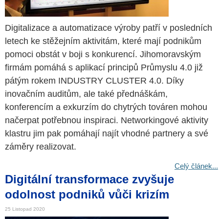
Digitalizace a automatizace výroby patří v posledních
letech ke stěžejním aktivitám, které mají podnikům
pomoci obstát v boji s konkurencí. Jihomoravským
firmám pomáhá s aplikací principů Průmyslu 4.0 již
pátým rokem INDUSTRY CLUSTER 4.0. Díky
inovačním auditům, ale také přednáškám,
konferencím a exkurzím do chytrých továren mohou
načerpat potřebnou inspiraci. Networkingové aktivity
klastru jim pak pomáhají najít vhodné partnery a své
záměry realizovat.
Celý článek...
Digitální transformace zvyšuje
odolnost podniků vůči krizím
25 Listopad 2020