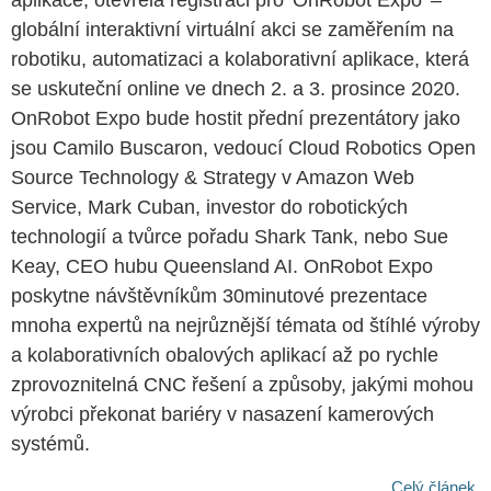
aplikace, otevřela registraci pro 'OnRobot Expo' –
globální interaktivní virtuální akci se zaměřením na
robotiku, automatizaci a kolaborativní aplikace, která
se uskuteční online ve dnech 2. a 3. prosince 2020.
OnRobot Expo bude hostit přední prezentátory jako
jsou Camilo Buscaron, vedoucí Cloud Robotics Open
Source Technology & Strategy v Amazon Web
Service, Mark Cuban, investor do robotických
technologií a tvůrce pořadu Shark Tank, nebo Sue
Keay, CEO hubu Queensland AI. OnRobot Expo
poskytne návštěvníkům 30minutové prezentace
mnoha expertů na nejrůznější témata od štíhlé výroby
a kolaborativních obalových aplikací až po rychle
zprovoznitelná CNC řešení a způsoby, jakými mohou
výrobci překonat bariéry v nasazení kamerových
systémů.
Celý článek...