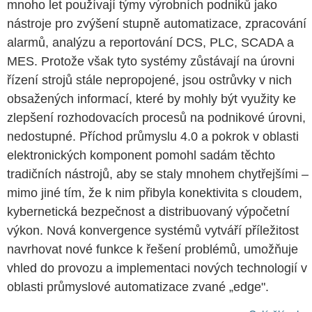
mnoho let používají týmy výrobních podniků jako
nástroje pro zvýšení stupně automatizace, zpracování
alarmů, analýzu a reportování DCS, PLC, SCADA a
MES. Protože však tyto systémy zůstávají na úrovni
řízení strojů stále nepropojené, jsou ostrůvky v nich
obsažených informací, které by mohly být využity ke
zlepšení rozhodovacích procesů na podnikové úrovni,
nedostupné. Příchod průmyslu 4.0 a pokrok v oblasti
elektronických komponent pomohl sadám těchto
tradičních nástrojů, aby se staly mnohem chytřejšími –
mimo jiné tím, že k nim přibyla konektivita s cloudem,
kybernetická bezpečnost a distribuovaný výpočetní
výkon. Nová konvergence systémů vytváří příležitost
navrhovat nové funkce k řešení problémů, umožňuje
vhled do provozu a implementaci nových technologií v
oblasti průmyslové automatizace zvané „edge".