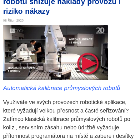
robotů snižuje náklady provozu i
riziko nákazy
08 Říjen 2020
Automatická kalibrace průmyslových robotů
Využíváte ve svých provozech robotické aplikace,
které vyžadují velkou přesnost a časté seřizování?
Zatímco klasická kalibrace průmyslových robotů po
kolizi, servisním zásahu nebo údržbě vyžaduje
přítomnost programátora na místě a zabere i desítky