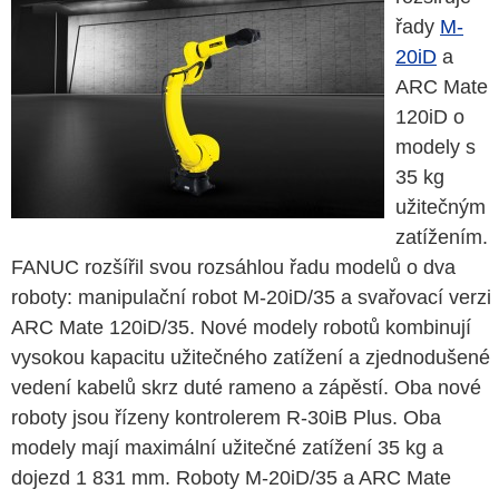
řady
M-
20iD
a
ARC Mate
120iD o
modely s
35 kg
užitečným
zatížením.
FANUC rozšířil svou rozsáhlou řadu modelů o dva
roboty: manipulační robot M-20iD/35 a svařovací verzi
ARC Mate 120iD/35. Nové modely robotů kombinují
vysokou kapacitu užitečného zatížení a zjednodušené
vedení kabelů skrz duté rameno a zápěstí. Oba nové
roboty jsou řízeny kontrolerem R-30iB Plus. Oba
modely mají maximální užitečné zatížení 35 kg a
dojezd 1 831 mm. Roboty M-20iD/35 a ARC Mate