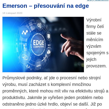
Emerson – přesouvání na edge
16 Listopad 2020
Výrobní
firmy čelí
stále se
měnícím
výzvám
spojeným s
jejich
provozem.
Průmyslové podniky, ať jde o procesní nebo strojní
výrobu, musí zacházet s komplexní množinou
proměnných, které mohou mít vliv na efektivitu strojů a
produktivitu. Jakmile je vyřešen jeden problém nebo
odstraněno jedno úzké hrdlo, objeví se další. Již po