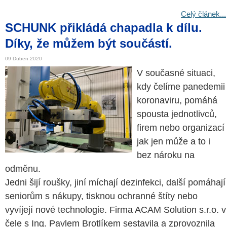
Celý článek...
SCHUNK přikládá chapadla k dílu.
Díky, že můžem být součástí.
09 Duben 2020
V současné situaci,
kdy čelíme panedemii
koronaviru, pomáhá
spousta jednotlivců,
firem nebo organizací
jak jen může a to i
bez nároku na
odměnu.
Jedni šijí roušky, jiní míchají dezinfekci, další pomáhají
seniorům s nákupy, tisknou ochranné štíty nebo
vyvíjejí nové technologie. Firma ACAM Solution s.r.o. v
čele s Ing. Pavlem Brotlíkem sestavila a zprovoznila