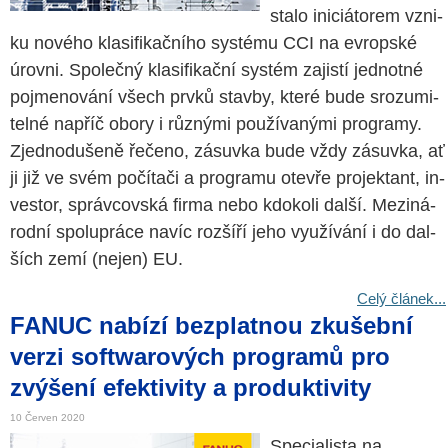
stalo ini­ci­á­to­rem vzni­
ku no­vé­ho kla­si­fi­kač­ní­ho sys­té­mu CCI na ev­rop­ské
úrov­ni. Spo­leč­ný kla­si­fi­kač­ní sys­tém za­jis­tí jed­not­né
po­jme­no­vá­ní všech prvků stav­by, které bude sro­zu­mi­
tel­né na­příč obory i růz­ný­mi po­u­ží­va­ný­mi pro­gra­my.
Zjed­no­du­še­ně ře­če­no, zá­suv­ka bude vždy zá­suv­ka, ať
ji již ve svém po­čí­ta­či a pro­gra­mu ote­vře pro­jek­tant, in­
ves­tor, správ­cov­ská firma nebo kdo­ko­li další. Me­zi­ná­
rod­ní spo­lu­prá­ce navíc roz­ší­ří jeho vy­u­ží­vá­ní i do dal­
ších zemí (nejen) EU.
Celý článek...
FANUC nabízí bezplatnou zkušební
verzi softwarových programů pro
zvýšení efektivity a produktivity
10 Červen 2020
Specialista na