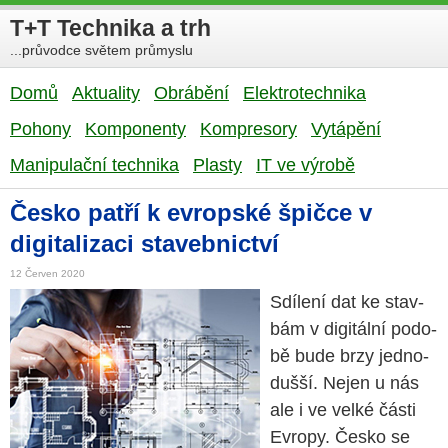
T+T Technika a trh
...průvodce světem průmyslu
Domů
Aktuality
Obrábění
Elektrotechnika
Pohony
Komponenty
Kompresory
Vytápění
Manipulační technika
Plasty
IT ve výrobě
Česko patří k evropské špičce v
digitalizaci stavebnictví
12 Červen 2020
Sdí­le­ní dat ke stav­
bám v di­gi­tál­ní po­do­
bě bude brzy jed­no­
duš­ší. Nejen u nás
ale i ve velké části
Ev­ro­py. Česko se