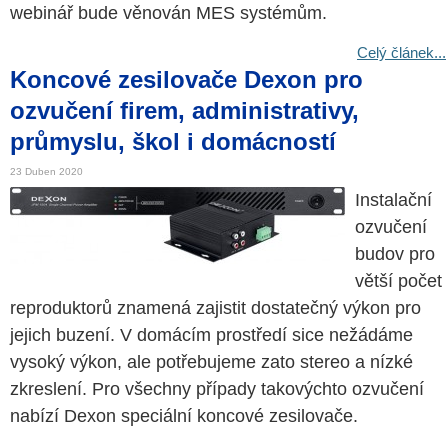
webinář bude věnován MES systémům.
Celý článek...
Koncové zesilovače Dexon pro
ozvučení firem, administrativy,
průmyslu, škol i domácností
23 Duben 2020
Instalační
ozvučení
budov pro
větší počet
reproduktorů znamená zajistit dostatečný výkon pro
jejich buzení. V domácím prostředí sice nežádáme
vysoký výkon, ale potřebujeme zato stereo a nízké
zkreslení. Pro všechny případy takovýchto ozvučení
nabízí Dexon speciální koncové zesilovače.