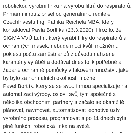
robotickou výrobní linku na výrobu filtrů do respirátorů.
Primární impulz přišel od generálního ředitele
CzechInvestu Ing. Patrika Reichela MBA, který
kontaktoval Pavla Bortlíka (23.3.2020). Hrozilo, že
SIGMA VVÚ Lutín, který vyrábí filtry do respiratorů a
ochranných masek, nebude moci kvůli možnému
poklesu počtu zaměstnanců z důvodu nařízené
karantény vyrábět a dodávat dnes tolik potřebné a
žádané ochranné pomůcky v takovém množství, jaké
by bylo za normálních okolností možné.
Pavel Bortlík, který se se svou firmou specializuje na
automatizaci výroby, oslovil svůj tým společně s
několika obchodními partnery a začalo se okamžitě
plánovat, navrhovat, automatizovat jednotivé uzly
výrobního procesu, programovat a po 11 dnech byla
plně funkční robotická linka na světě.