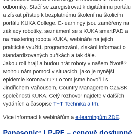
odborníky. Stačí se zaregistrovat k digitálnímu portálu
a získat přístup k bezplatnému školení na školicím
portálu KUKA College. E-learningy jsou zaměřeny na
základy robotiky, seznámení se s KUKA smartPAD a
na mastering robota KUKA, webináře na jejich
praktické využití, programování, získání informací o
standardizovaných buňkách a tak dále.
Jakou roli hrají a budou hrát roboty v našem životě?
Mohou nám pomoci v situacích, jako je nynější
epidemie koronaviru? I o tom jsme hovořili s
Jindřichem Vaňousem, Country Managerem CZ&SK
společnosti KUKA. Celý rozhovor najdete v dalších
vydáních a časopise
T+T Technika a trh
.
Více informací k webinářům a
e-learningům ZDE
.
Panasonic: LP-RF – cenově dostupné