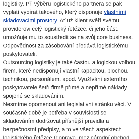
logistiky. Při výběru logistického partnera se pak
vyplatí vybírat takového, který disponuje
vlastními
skladovacími prostory
. Ať už klient svěří svému
providerovi celý logistický řetězec, či jeho část,
umožňuje mu to soustředit se na svůj core business.
Odpovědnost za zásobování předává logistickému
poskytovateli.
Outsourcing logistiky je také častou a logickou volbou
firem, které nedisponují vlastní kapacitou, plochou,
technikou, personálem, apod. Využívání externího
poskytovatele šetří firmě přímé a nepřímé náklady
spojené se skladováním.
Nesmíme opomenout ani legislativní stránku věci. V
současné době je potřeba v souvislosti se
skladováním dodržovat přísnější pravidla a
bezpečnostní předpisy, a to ve všech aspektech
logistického řetězce (doprava, mezinárodní obchod,