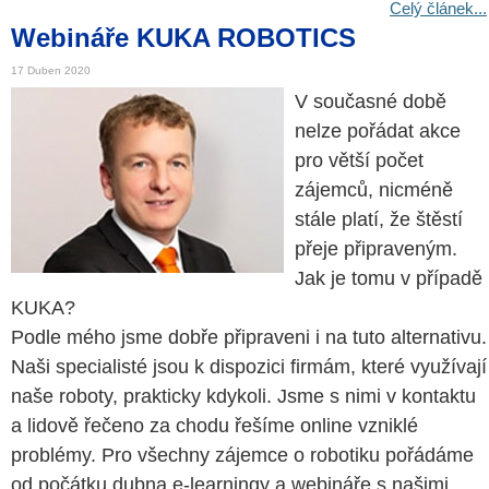
Celý článek...
Webináře KUKA ROBOTICS
17 Duben 2020
V současné době
nelze pořádat akce
pro větší počet
zájemců, nicméně
stále platí, že štěstí
přeje připraveným.
Jak je tomu v případě
KUKA?
Podle mého jsme dobře připraveni i na tuto alternativu.
Naši specialisté jsou k dispozici firmám, které využívají
naše roboty, prakticky kdykoli. Jsme s nimi v kontaktu
a lidově řečeno za chodu řešíme online vzniklé
problémy. Pro všechny zájemce o robotiku pořádáme
od počátku dubna e-learningy a webináře s našimi