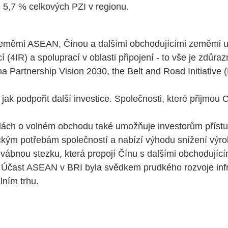
e 5,7 % celkových PZI v regionu.
zeměmi ASEAN, Čínou a dalšími obchodujícími zeměmi ur
í (4IR) a spoluprací v oblasti připojení - to vše je zdůr
artnership Vision 2030, the Belt and Road Initiative
 jak podpořit další investice. Společnosti, které přijm
ch o volném obchodu také umožňuje investorům přístup 
ickým potřebám společností a nabízí výhodu snížení výr
ábnou stezku, která propojí Čínu s dalšími obchodujícím
. Účast ASEAN v BRI byla svědkem prudkého rozvoje infr
lním trhu.