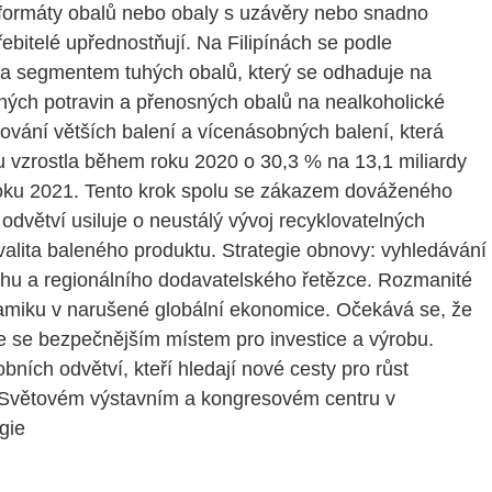
 formáty obalů nebo obaly s uzávěry nebo snadno
ebitelé upřednostňují. Na Filipínách se podle
éna segmentem tuhých obalů, který se odhaduje na
ných potravin a přenosných obalů na nealkoholické
ání větších balení a vícenásobných balení, která
u vzrostla během roku 2020 o 30,3 % na 13,1 miliardy
oku 2021. Tento krok spolu se zákazem dováženého
dvětví usiluje o neustálý vývoj recyklovatelných
valita baleného produktu. Strategie obnovy: vyhledávání
rhu a regionálního dodavatelského řetězce. Rozmanité
ynamiku v narušené globální ekonomice. Očekává se, že
e se bezpečnějším místem pro investice a výrobu.
ích odvětví, kteří hledají nové cesty pro růst
e Světovém výstavním a kongresovém centru v
gie