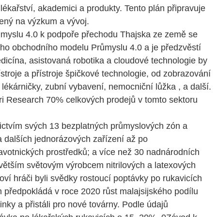
 lékařství, akademici a produkty. Tento plán připravuje
řený na výzkum a vývoj.
růmyslu 4.0 k podpoře přechodu Thajska ze země se
kého obchodního modelu Průmyslu 4.0 a je předzvěstí
edicína, asistovaná robotika a cloudové technologie by
troje a přístroje špičkové technologie, od zobrazování
lékárničky, zubní vybavení, nemocniční lůžka , a další.
ri Research 70% celkových prodejů v tomto sektoru
ednictvím svých 13 bezplatných průmyslových zón a
 a dalších jednorázových zařízení až po
ravotnických prostředků; a více než 30 nadnárodních
větším světovým výrobcem nitrilových a latexových
í hráči byli svědky rostoucí poptávky po rukavicích
předpokládá v roce 2020 růst malajsijského podílu
linky a přistáli pro nové továrny. Podle údajů