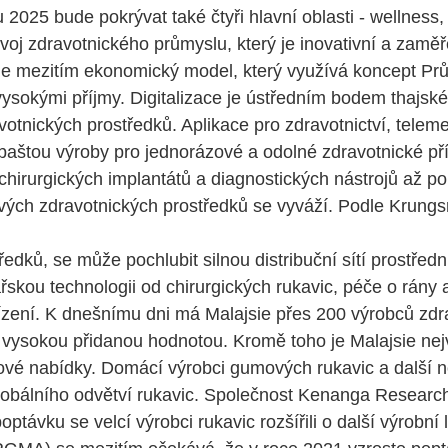
 2025 bude pokrývat také čtyři hlavní oblasti - wellness,
voj zdravotnického průmyslu, který je inovativní a zamě
 je mezitím ekonomický model, který využívá koncept P
vysokými příjmy. Digitalizace je ústředním bodem thajs
votnických prostředků. Aplikace pro zdravotnictví, telem
aštou výroby pro jednorázové a odolné zdravotnické přís
hirurgických implantátů a diagnostických nástrojů až po 
vých zdravotnických prostředků se vyváží. Podle Krungs
tředků, se může pochlubit silnou distribuční sítí prostř
ařskou technologii od chirurgických rukavic, péče o rány
ařízení. K dnešnímu dni má Malajsie přes 200 výrobců zd
s vysokou přidanou hodnotou. Kromě toho je Malajsie nej
é nabídky. Domácí výrobci gumových rukavic a další nov
obálního odvětví rukavic. Společnost Kenanga Research 
optávku se velcí výrobci rukavic rozšířili o další výrobní 