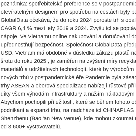
poznámka: spotřebitelské preference se v postpandemic
otevíratelným designem pro spotřebu na cestách byly pod
GlobalData očekává, že do roku 2024 poroste trh s oba
CAGR 6,4 % mezi lety 2019 a 2024. Zvyšující se poptáv
nápoje. Ve Vietnamu online nakupování a doručování d
upřednostňují bezpečnost. Společnost GlobalData předp
USD. Vietnam má obdobně v důsledku zákazu plastů na
šrotu do roku 2025 , je zaměřen na zvýšení míry recykl
materiálů a udržitelných technologií, které by výrobcům
nových trhů v postpandemické éře Pandemie byla zásadn
trhy ASEAN a oborová specializace nabízejí růstové pří
díky všem výhodám infrastruktury a nižším nákladovým 
Abychom pochopili příležitosti, které se během tohoto 
podnikání a expanzi trhu, na nadcházející CHINAPLAS 
Shenzhenu (Bao 'an New Venue), kde mohou zkoumat no
od 3 600+ vystavovatelů.