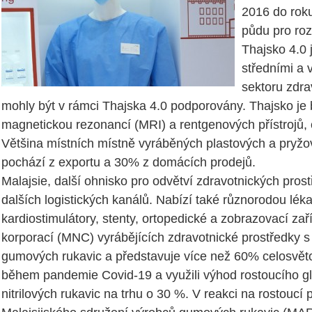
2016 do roku
půdu pro roz
Thajsko 4.0
středními a 
sektoru zdra
mohly být v rámci Thajska 4.0 podporovány. Thajsko je b
magnetickou rezonancí (MRI) a rentgenových přístrojů, c
Většina místních místně vyráběných plastových a pryžo
pochází z exportu a 30% z domácích prodejů.
Malajsie, další ohnisko pro odvětví zdravotnických pros
dalších logistických kanálů. Nabízí také různorodou lék
kardiostimulátory, stenty, ortopedické a zobrazovací z
korporací (MNC) vyrábějících zdravotnické prostředky 
gumových rukavic a představuje více než 60% celosvětov
během pandemie Covid-19 a využili výhod rostoucího gl
nitrilových rukavic na trhu o 30 %. V reakci na rostoucí p