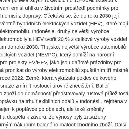
ávka po lékařských rukavicích o 15–20%. 0Závod k
vání emisí uhlíku v životním prostředí podmínky pro
h emisí z dopravy. Očekává se, že do roku 2030 její
 včetně hybridních elektrických vozidel (HEV), které mají
elektromobilů. Indonésie, druhý největší výrobce
lektromobily a HEV tvořit 20 % z celkové výroby vozidel
rum do roku 2030. Thajsko, největší výrobce automobilů
ktrických vozidel (NEVPC), který dohlíží na národní
pro projekty EV/HEV, jako jsou daňové prázdniny pro
á pronikat do výroby elektromobilů spuštěním tří místně
v roce 2022. Země, která vykázala pokles celkového
naze zmírnit rostoucí úrovně znečištění. Balicí
o zboží do domácností představovaly růstové příležitosti
vku na trhu flexibilních obalů v Indonésii, zejména v
nejen k poptávce po obalech, ale také změnily
l a dospěla k závěru, že výnosy byly zasaženy
odpůrným nákupům baleného maloobchodního zboží. Další