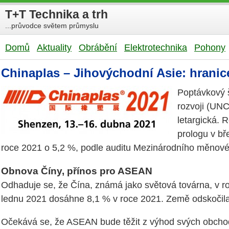
T+T Technika a trh
...průvodce světem průmyslu
Domů
Aktuality
Obrábění
Elektrotechnika
Pohony
Chinaplas – Jihovýchodní Asie: hrani
Poptávkový 
rozvoji (UNC
letargická. 
prologu v b
roce 2021 o 5,2 %, podle auditu Mezinárodního měnov
Obnova Číny, přínos pro ASEAN
Odhaduje se, že Čína, známá jako světová továrna, v 
lednu 2021 dosáhne 8,1 % v roce 2021. Země odskočila r
Očekává se, že ASEAN bude těžit z výhod svých obchodní