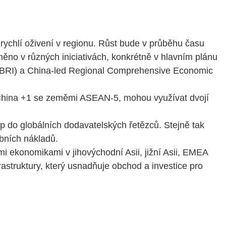
ychlí oživení v regionu. Růst bude v průběhu času
azněno v různých iniciativách, konkrétně v hlavním plánu
 (BRI) a China-led Regional Comprehensive Economic
ou China +1 se zeměmi ASEAN-5, mohou využívat dvojí
do globálních dodavatelských řetězců. Stejně tak
obních nákladů.
i ekonomikami v jihovýchodní Asii, jižní Asii, EMEA
astruktury, který usnadňuje obchod a investice pro