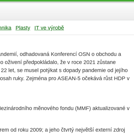
hnika
Plasty
IT ve výrobě
 pandemií, odhadovaná Konferencí OSN o obchodu a
co oživení předpokládalo, že v roce 2021 zůstane
 22 let, se musel potýkat s dopady pandemie od jejího
 dosah ruky. Zejména pro ASEAN-5 očekává růst HDP v
 Mezinárodního měnového fondu (MMF) aktualizované v
 od roku 2009; a jeho čtvrtý největší externí zdroj