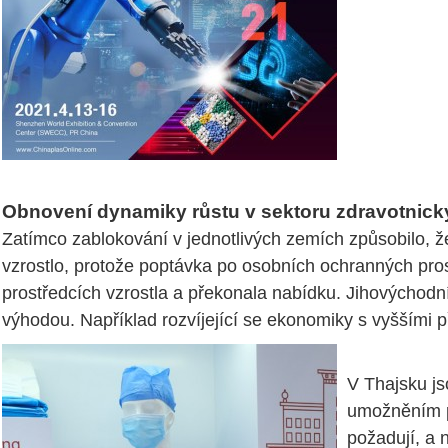
Obnovení dynamiky růstu v sektoru zdravotnick
Zatímco zablokování v jednotlivých zemích způsobilo, že
vzrostlo, protože poptávka po osobních ochranných pros
prostředcích vzrostla a překonala nabídku. Jihovýchodní 
výhodou. Například rozvíjející se ekonomiky s vyššími př
V Thajsku js
umožněním po
požadují, a 