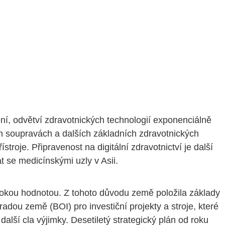
ení, odvětví zdravotnických technologií exponenciálně
ch soupravách a dalších základních zdravotnických
troje. Připravenost na digitální zdravotnictví je další
t se medicínskými uzly v Asii.
sokou hodnotou. Z tohoto důvodu země položila základy
dou země (BOI) pro investiční projekty a stroje, které
alší cla výjimky. Desetiletý strategický plán od roku