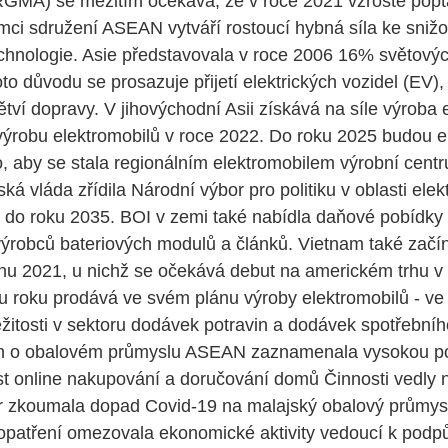
GMA) se mezitím očekává, že v roce 2021 vzroste popt
mci sdružení ASEAN vytváří rostoucí hybná síla ke snižo
echnologie. Asie představovala v roce 2006 16% světovýc
to důvodu se prosazuje přijetí elektrických vozidel (EV),
tví dopravy. V jihovýchodní Asii získává na síle výroba 
 výrobu elektromobilů v roce 2022. Do roku 2025 budou e
o, aby se stala regionálním elektromobilem výrobní cent
ská vláda zřídila Národní výbor pro politiku v oblasti ele
do roku 2035. BOI v zemi také nabídla daňové pobídky 
ýrobců bateriových modulů a článků. Vietnam také začín
ednu 2021, u nichž se očekává debut na americkém trhu 
 roku prodává ve svém plánu výroby elektromobilů - ve s
ležitosti v sektoru dodávek potravin a dodávek spotřebníh
h o obalovém průmyslu ASEAN zaznamenala vysokou poptá
st online nakupování a doručování domů Činnosti vedly 
or zkoumala dopad Covid-19 na malajský obalový průmys
cí opatření omezovala ekonomické aktivity vedoucí k p