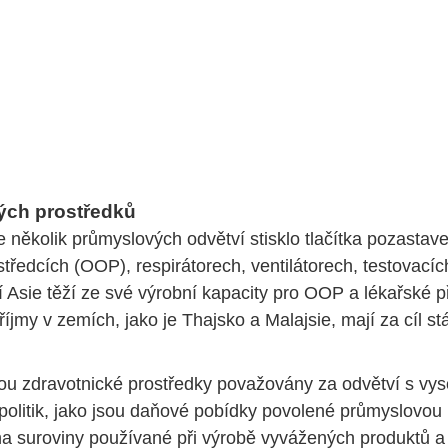
ých prostředků
 několik průmyslových odvětví stisklo tlačítka pozastav
tředcích (OOP), respirátorech, ventilátorech, testovací
Asie těží ze své výrobní kapacity pro OOP a lékařské přís
íjmy v zemích, jako je Thajsko a Malajsie, mají za cíl stá
ou zdravotnické prostředky považovány za odvětví s vy
litik, jako jsou daňové pobídky povolené průmyslovou ra
na suroviny používané při výrobě vyvážených produktů a d