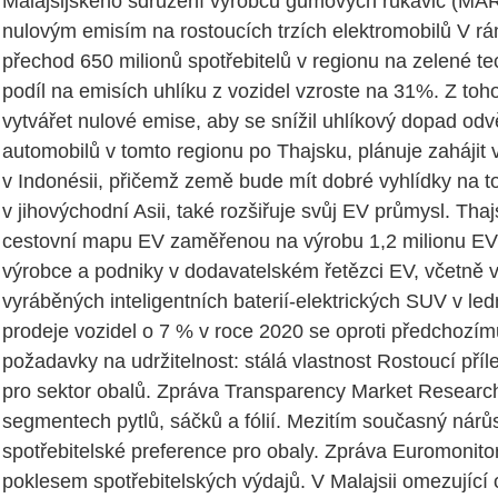
Malajsijského sdružení výrobců gumových rukavic (MAR
nulovým emisím na rostoucích trzích elektromobilů V rá
přechod 650 milionů spotřebitelů v regionu na zelené t
podíl na emisích uhlíku z vozidel vzroste na 31%. Z toho
vytvářet nulové emise, aby se snížil uhlíkový dopad odvě
automobilů v tomto regionu po Thajsku, plánuje zahájit
v Indonésii, přičemž země bude mít dobré vyhlídky na t
v jihovýchodní Asii, také rozšiřuje svůj EV průmysl. Thaj
cestovní mapu EV zaměřenou na výrobu 1,2 milionu EV 
výrobce a podniky v dodavatelském řetězci EV, včetně v
vyráběných inteligentních baterií-elektrických SUV v l
prodeje vozidel o 7 % v roce 2020 se oproti předchozímu
požadavky na udržitelnost: stálá vlastnost Rostoucí pří
pro sektor obalů. Zpráva Transparency Market Researc
segmentech pytlů, sáčků a fólií. Mezitím současný nárů
spotřebitelské preference pro obaly. Zpráva Euromonit
poklesem spotřebitelských výdajů. V Malajsii omezují