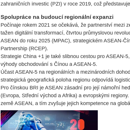
zahraničních investic (PZI) v roce 2019, což představuj
Spolupráce na budoucí regionální expanzi
Počínaje rokem 2021 se očekává, že partnerství mezi 
tažen digitální transformací, čtvrtou průmyslovou revoluc
ASEAN do roku 2025 (MPAC), strategickém ASEAN-Čína P
Partnership (RCEP).
Strategie China +1 je také slibnou cestou pro ASEAN-5,
výhody obchodování s Čínou a ASEAN-5.
Účast ASEAN-5 na regionálních a mezinárodních dohodá
strategická geografická poloha regionu odpovídá logist
Pro čínskou BRI je ASEAN zásadní pro její námořní hedv
(Evropa, Střední východ a Afrika) a evropskými regiony
země ASEAN, a tím zvyšuje jejich kompetence na globá