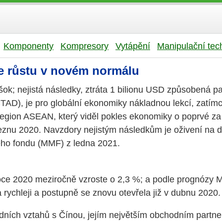
Komponenty
Kompresory
Vytápění
Manipulační tec
ce růstu v novém normálu
šok; nejistá následky, ztráta 1 bilionu USD způsobená
TAD), je pro globální ekonomiky nákladnou lekcí, zatím
Region ASEAN, který viděl pokles ekonomiky o poprvé za
řeznu 2020. Navzdory nejistým následkům je oživení na
ého fondu (MMF) z ledna 2021.
roce 2020 meziročně vzroste o 2,3 %; a podle prognózy
ychleji a postupně se znovu otevřela již v dubnu 2020.
ch vztahů s Čínou, jejím největším obchodním partnerem