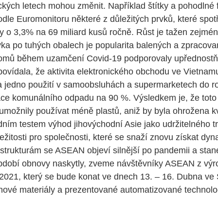
kých letech mohou změnit. Například štítky a pohodlné
le Euromonitoru některé z důležitých prvků, které spotř
ly o 3,3% na 69 miliard kusů ročně. Růst je tažen zejm
ka po tuhých obalech je popularita balených a zpracova
omů během uzamčení Covid-19 podporovaly upřednostňov
ovídala, že aktivita elektronického obchodu ve Vietnam
 jedno použití v samoobsluhách a supermarketech do r
ace komunálního odpadu na 90 %. Výsledkem je, že toto o
 umožnily používat méně plastů, aniž by byla ohrožena k
ím testem výhod jihovýchodní Asie jako udržitelného t
ležitosti pro společnosti, které se snaží znovu získat d
strukturám se ASEAN objeví silnější po pandemii a stan
období obnovy naskytly, zveme návštěvníky ASEAN z výrobn
2021, který se bude konat ve dnech 13. – 16. Dubna v
vé materiály a prezentované automatizované technolo