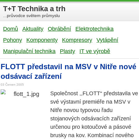
T+T Technika a trh
...průvodce světem průmyslu
Domů
Aktuality
Obrábění
Elektrotechnika
Pohony
Komponenty
Kompresory
Vytápění
Manipulační technika
Plasty
IT ve výrobě
FLOTT představil na MSV v Nitře nové
odsávací zařízení
03 Červen 2005
Společnost ,,FLOTT“ představila ve
své výstavní premiéře na MSV v
Nitře novou typovou řadu
stojanových odsávacích zařízení
určenou pro kotoučové a pásové
brusky na kov. Kombinací nového