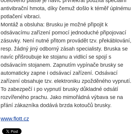
ocelového pláště je navíc prvněkrát použita speciální
antivibrační hmota, díky čemuž došlo k téměř úplnému
potlačení vibraci.
Montáž a obsluha: Brusku je možné připojit k
odsávacímu zařízení pomocí jednoduché připojovací
zásuvky. Není nutné přitom provádět tzv. překáblování,
resp. žádný jiný odborný zásah specialisty. Bruska se
navíc přišroubuje ke stojanu a vidlicí se spojí s
odsávacím stojanem. Zapnutím vypínače brusky se
automaticky zapne i odsávací zařízení. Odsávací
zařízení obsahuje tzv. elektroniku zpožděného vypnutí.
To zabezpečí i po vypnutí brusky důkladné odsátí
rozvířeného prachu. Jako mimořádná výbava se na
přání zákazníka dodává brzda kotoučů brusky.
www.flott.cz