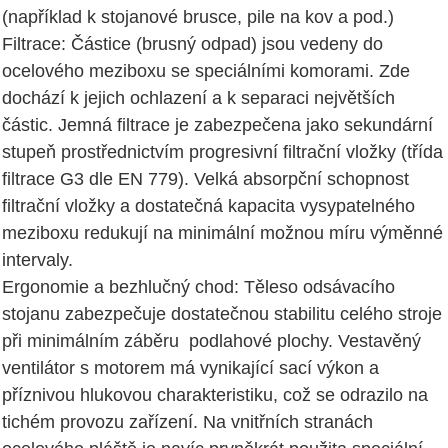
(například k stojanové brusce, pile na kov a pod.)
Filtrace: Částice (brusný odpad) jsou vedeny do
ocelového meziboxu se speciálními komorami. Zde
dochází k jejich ochlazení a k separaci největších
částic. Jemná filtrace je zabezpečena jako sekundární
stupeň prostřednictvím progresivní filtrační vložky (třída
filtrace G3 dle EN 779). Velká absorpční schopnost
filtrační vložky a dostatečná kapacita vysypatelného
meziboxu redukují na minimální možnou míru výměnné
intervaly.
Ergonomie a bezhlučný chod: Těleso odsávacího
stojanu zabezpečuje dostatečnou stabilitu celého stroje
při minimálním záběru podlahové plochy. Vestavěný
ventilátor s motorem má vynikající sací výkon a
příznivou hlukovou charakteristiku, což se odrazilo na
tichém provozu zařízení. Na vnitřních stranách