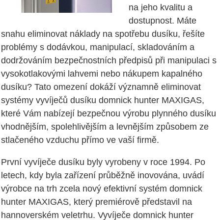
na jeho kvalitu a
dostupnost. Máte
snahu eliminovat náklady na spotřebu dusíku, řešíte
problémy s dodávkou, manipulací, skladováním a
dodržováním bezpečnostních předpisů při manipulaci s
vysokotlakovými lahvemi nebo nákupem kapalného
dusíku? Tato omezení dokáží významně eliminovat
systémy vyvíječů dusíku domnick hunter MAXIGAS,
které Vám nabízejí bezpečnou výrobu plynného dusíku
vhodnějším, spolehlivějším a levnějším způsobem ze
stlačeného vzduchu přímo ve vaší firmě.
První vyvíječe dusíku byly vyrobeny v roce 1994. Po
letech, kdy byla zařízení průběžně inovována, uvádí
výrobce na trh zcela nový efektivní systém domnick
hunter MAXIGAS, který premiérově představil na
hannoverském veletrhu. Vyvíječe domnick hunter