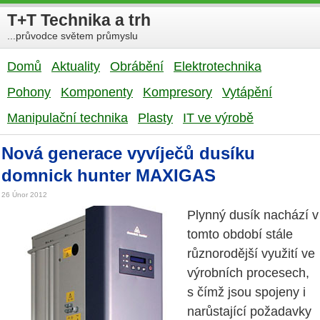
T+T Technika a trh
...průvodce světem průmyslu
Domů
Aktuality
Obrábění
Elektrotechnika
Pohony
Komponenty
Kompresory
Vytápění
Manipulační technika
Plasty
IT ve výrobě
Nová generace vyvíječů dusíku
domnick hunter MAXIGAS
26 Únor 2012
Plynný dusík nachází v
tomto období stále
různorodější využití ve
výrobních procesech,
s čímž jsou spojeny i
narůstající požadavky