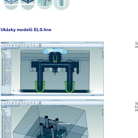
Ukázky modelů ELS-line
S
ne
S
ka
či