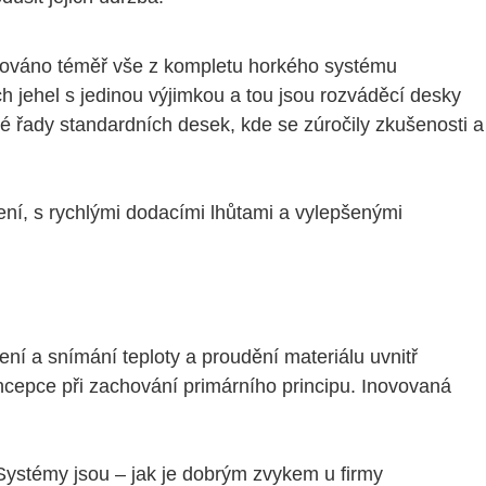
ovováno téměř vše z kompletu horkého systému
h jehel s jedinou výjimkou a tou jsou rozváděcí desky
é řady standardních desek, kde se zúročily zkušenosti a
ní, s rychlými dodacími lhůtami a vylepšenými
ní a snímání teploty a proudění materiálu uvnitř
ncepce při zachování primárního principu. Inovovaná
 Systémy jsou – jak je dobrým zvykem u firmy