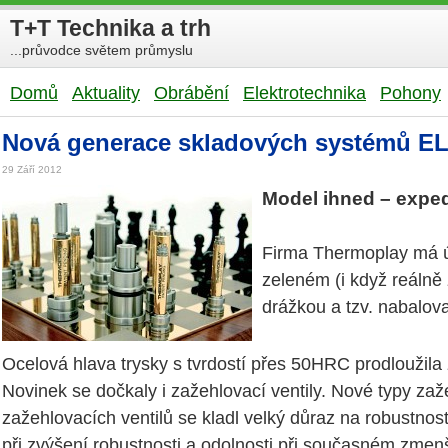
T+T Technika a trh
...průvodce světem průmyslu
Domů
Aktuality
Obrábění
Elektrotechnika
Pohony
Nová generace skladových systémů EL
29 Září 2012
Model ihned – expe
Firma Thermoplay má ú
zeleném (i když reálně
drážkou a tzv. nabalov
Ocelová hlava trysky s tvrdostí přes 50HRC prodloužila
Novinek se dočkaly i zažehlovací ventily. Nové typy zaže
zažehlovacích ventilů se kladl velký důraz na robustno
při zvýšení robustnosti a odolnosti při současném zmenš