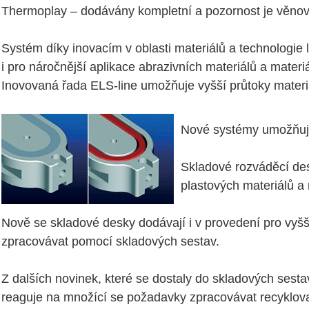
Thermoplay – dodávány kompletní a pozornost je věnována
Systém díky inovacím v oblasti materiálů a technologi
i pro náročnější aplikace abrazivních materiálů a mate
Inovovaná řada ELS-line umožňuje vyšší průtoky materiá
Nové systémy umožňují 
Skladové rozváděcí des
plastových materiálů a 
Nově se skladové desky dodávají i v provedení pro vyšší
zpracovávat pomocí skladových sestav.
Z dalších novinek, které se dostaly do skladových sestav, 
reaguje na množící se požadavky zpracovávat recyklova