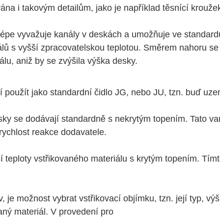
 i takovým detailům, jako je například těsnící kroužek pr
e lépe vyvažuje kanály v deskách a umožňuje ve standar
riálů s vyšší zpracovatelskou teplotou. Směrem nahoru s
lu, aniž by se zvýšila výška desky.
použít jako standardní čidlo JG, nebo JU, tzn. buď uze
ky se dodávají standardně s nekrytým topením. Tato vari
rychlost reakce dodavatele.
 teploty vstřikovaného materiálu s krytým topením. Tímt
je možnost vybrat vstřikovací objímku, tzn. její typ, výšk
ný materiál. V provedení pro