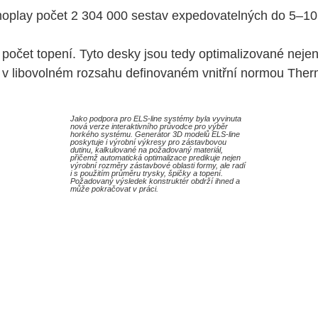
moplay počet 2 304 000 sestav expedovatelných do 5–10 
očet topení. Tyto desky jsou tedy optimalizované nejen 
 v libovolném rozsahu definovaném vnitřní normou Thermo
Jako podpora pro ELS-line systémy byla vyvinuta
nová verze interaktivního průvodce pro výběr
horkého systému. Generátor 3D modelů ELS-line
poskytuje i výrobní výkresy pro zástavbovou
dutinu, kalkulované na požadovaný materiál,
přičemž automatická optimalizace predikuje nejen
výrobní rozměry zástavbové oblasti formy, ale radí
i s použitím průměru trysky, špičky a topení.
Požadovaný výsledek konstruktér obdrží ihned a
může pokračovat v práci.