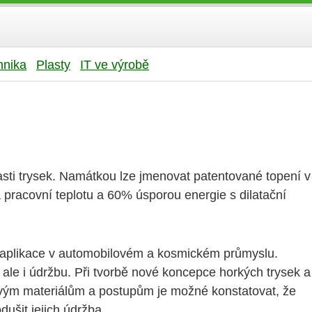
hnika
Plasty
IT ve výrobě
ti trysek. Namátkou lze jmenovat patentované topení v
pracovní teplotu a 60% úsporou energie s dilatační
né aplikace v automobilovém a kosmickém průmyslu.
, ale i údržbu. Při tvorbě nové koncepce horkých trysek a
novým materiálům a postupům je možné konstatovat, že
ušit jejich údržba.