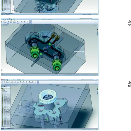
S
s
S
pl