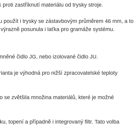
oti zastříknutí materiálu od trysky stroje.
du použít i trysky se zástavbovým průměrem 46 mm, a to
e výrazně posunula i laťka pro gramáže systému.
mněné čidlo JG, nebo izolované čidlo JU.
anta je výhodná pro nižší zpracovatelské teploty
o se zvětšila množina materiálů, které je možné
u, topení a případně i integrovaný filtr. Tato volba