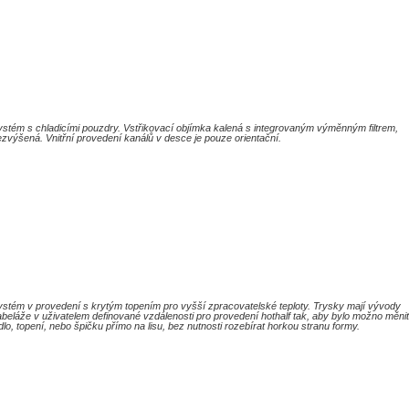
ystém s chladicími pouzdry. Vstřikovací objímka kalená s integrovaným výměnným filtrem,
zvýšená. Vnitřní provedení kanálů v desce je pouze orientační.
ystém v provedení s krytým topením pro vyšší zpracovatelské teploty. Trysky mají vývody
beláže v uživatelem definované vzdálenosti pro provedení hothalf tak, aby bylo možno měnit
dlo, topení, nebo špičku přímo na lisu, bez nutnosti rozebírat horkou stranu formy.