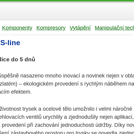
Komponenty
Kompresory
Vytápění
Manipulační tec
S-line
dice do 5 dnů
spěšně nasazeno mnoho inovací a novinek nejen v oblas
 zlatém) – ekologickém provedení s rychlým náběhem na 
acím efektem.
 životnost trysek a ocelové tělo umožnilo i velmi nároč
hlovacích ventilů urychlily a zjednodušily nejen aplikaci
st provedení při zachování jednoduchosti údržby. Díky 
ení zástavbového prostoru pro trysky se povedla zjednod