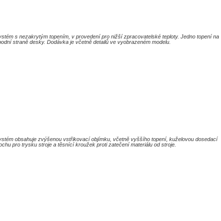
ystém s nezakrytým topením, v provedení pro nižší zpracovatelské teploty. Jedno topení na
podní straně desky. Dodávka je včetně detailů ve vyobrazeném modelu.
ystém obsahuje zvýšenou vstřikovací objímku, včetně vyššího topení, kuželovou dosedací
ochu pro trysku stroje a těsnící kroužek proti zatečení materiálu od stroje.