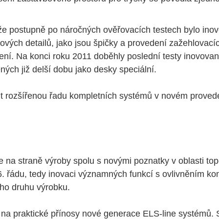
 že postupně po náročných ověřovacích testech bylo in
vých detailů, jako jsou špičky a provedení zažehlovacíc
ní. Na konci roku 2011 doběhly poslední testy inovovan
ných již delší dobu jako desky speciální.
it rozšířenou řadu kompletních systémů v novém provede
na straně výroby spolu s novými poznatky v oblasti tope
6. řádu, tedy inovaci významných funkcí s ovlivněním ko
ho druhu výrobku.
e na praktické přínosy nové generace ELS-line systémů.