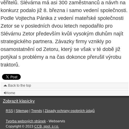
věřitelů. Slévárna má asi 300 zaměstnanců a návrh na
konkurz podalo již 8. března i samo vedení společnosti.
Podle Vojtecha Pánika z vedení mateřské společnosti
Zetor se v posledních dvou letech nepodařilo pro
Slévárnu Zetor především kvůli vysokým dluhům najít
strategického partnera. Závazky firmy vznikly po
osamostatnění od Zetoru, který se však v té době již
potýkal s problémy a na čas dokonce přerušil výrobu
traktorů.
Back to the top
Home
Zobrazit klasicky
RSS
|
Sitemap
|
Trends
|
Zásady ochrany osobních údajů
Tvorba webových stránek
- Webservis
Copyright © 2023
CCB, spol. s r.o.