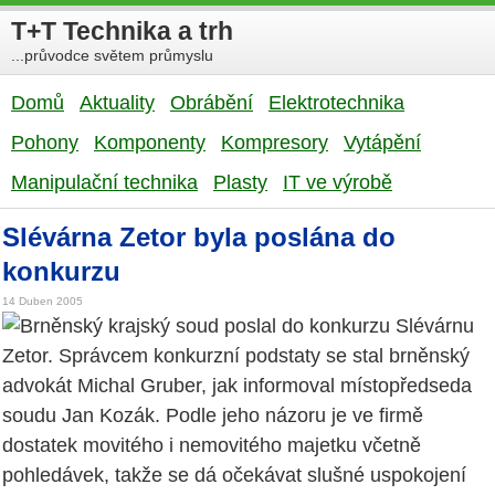
T+T Technika a trh
...průvodce světem průmyslu
Domů
Aktuality
Obrábění
Elektrotechnika
Pohony
Komponenty
Kompresory
Vytápění
Manipulační technika
Plasty
IT ve výrobě
Slévárna Zetor byla poslána do
konkurzu
14 Duben 2005
Brněnský krajský soud poslal do konkurzu Slévárnu
Zetor. Správcem konkurzní podstaty se stal brněnský
advokát Michal Gruber, jak informoval místopředseda
soudu Jan Kozák. Podle jeho názoru je ve firmě
dostatek movitého i nemovitého majetku včetně
pohledávek, takže se dá očekávat slušné uspokojení