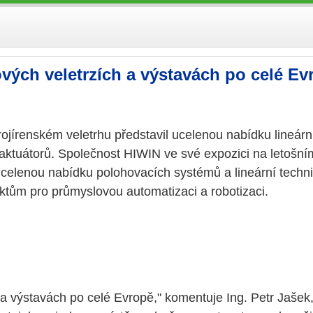
ých veletrzích a výstavách po celé Evr
ojírenském veletrhu představil ucelenou nabídku lineár
 aktuátorů. Společnost HIWIN ve své expozici na letošn
ucelenou nabídku polohovacích systémů a lineární techni
uktům pro průmyslovou automatizaci a robotizaci.
a výstavách po celé Evropě," komentuje Ing. Petr Jašek,