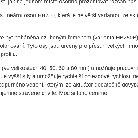
itost, jak na jednom místě osobně prezentovat rozsah našic
 lineární osou HB250, která je největší variantou ze sk
může být poháněna ozubeným řemenem (varianta HB250B
olohování. Tyto osy jsou určeny pro přesun velkých hmot
rofilu.
N (ve velikostech 40, 50, 60 a 80 mm) umožňuje pracovní
e vyšší síly a umožňuje rychlejší pojezdové rychlosti n
odpůrného vedení, kterým lze aktuátor dodatečně dovyba
íjemně strávené chvíle. Moc si toho ceníme!