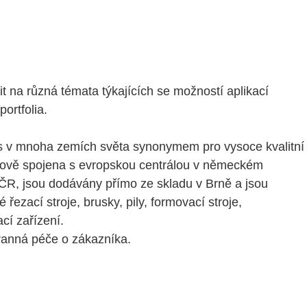
na různá témata týkajících se možností aplikací
ortfolia.
nes v mnoha zemích světa synonymem pro vysoce kvalitní
tálově spojena s evropskou centrálou v německém
ČR, jsou dodávány přímo ze skladu v Brně a jsou
ezací stroje, brusky, pily, formovací stroje,
cí zařízení.
ranná péče o zákazníka.