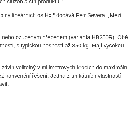
h služeb a šíři produktů. "
upiny lineárních os Hx," dodává Petr Severa. „Mezi
) nebo ozubeným hřebenem (varianta HB250R). Obě
ností, s typickou nosností až 350 kg. Mají vysokou
 zdvih volitelný v milimetrových krocích do maximální
ež konvenční řešení. Jedna z unikátních vlastností
vit.