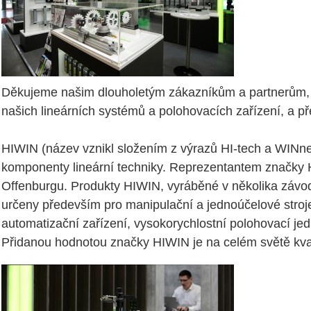
Děkujeme našim dlouholetým zákazníkům a partnerům, al
našich lineárních systémů a polohovacích zařízení, a pře
HIWIN (název vznikl složením z výrazů HI-tech a WINner
komponenty lineární techniky. Reprezentantem značky H
Offenburgu. Produkty HIWIN, vyráběné v několika závo
určeny především pro manipulační a jednoúčelové stroje, 
automatizační zařízení, vysokorychlostní polohovací jedn
Přidanou hodnotou značky HIWIN je na celém světě kval