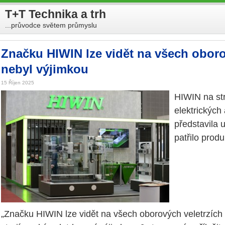
T+T Technika a trh
...průvodce světem průmyslu
Značku HIWIN lze vidět na všech oborov
nebyl výjimkou
15 Říjen 2025
HIWIN na str
elektrických
představila 
patřilo prod
„Značku HIWIN lze vidět na všech oborových veletrzích 