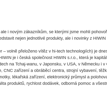
e i novým zákazníkům, se kterými jsme mohli pohovořit 
dstavit nejen jednotlivé produkty, ale i novinky z HIWIN p
 – volně přeloženo vítěz v hi-tech technologiích) je d
IWIN je i česká společnost HIWIN s.r.o., která je kapi
dech na Tchaj-wanu, v Japonsku, v USA, v Německu i v 
CNC zařízení a obráběcí centra, strojní vybavení, těžké ř
otky, lékařská zařízení, elektronický průmysl a polohova
ita produktů, rychlost dodávek, odborná pomoc a všest