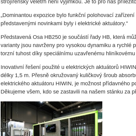
strojírenský veletrh není výjimkou. Je to pro nás přílež
„Dominantou expozice bylo funkční polohovací zařízení s
představenými novinkami byly i elektrické aktuátory."
Představená Osa HB250 je součástí řady HB, která 
varianty jsou navrženy pro vysokou dynamiku a rychlé p
torzní tuhost díky speciálnímu uzavřenému hliníkovému p
Inovativní řešení použité u elektrických aktuátorů HIWI
délky 1,5 m. Přesně okružovaný kuličkový šroub absorbuj
elektrického aktuátoru HIWIN, je možnost přídavného p
Děkujeme všem, kdo se zastavili na našem stánku za př