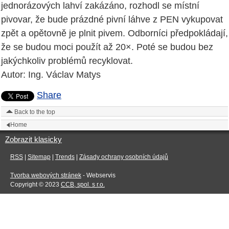
jednorázových lahví zakázáno, rozhodl se místní
pivovar, že bude prázdné pivní láhve z PEN vykupovat
zpět a opětovně je plnit pivem. Odborníci předpokládají,
že se budou moci použít až 20×. Poté se budou bez
jakýchkoliv problémů recyklovat.
Autor: Ing. Václav Matys
Share
Back to the top
Home
Zobrazit klasicky
RSS
|
Sitemap
|
Trends
|
Zásady ochrany osobních údajů
Tvorba webových stránek
- Webservis
Copyright © 2023
CCB, spol. s r.o.