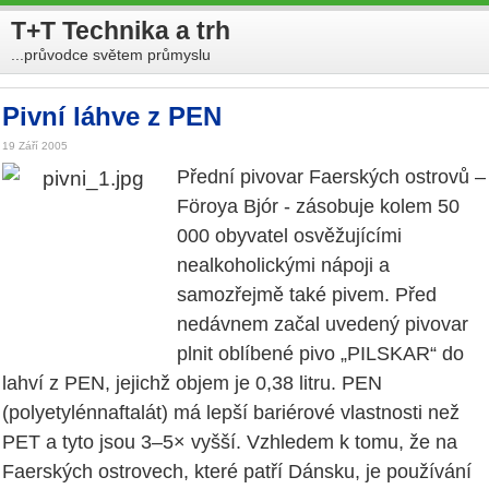
T+T Technika a trh
...průvodce světem průmyslu
Pivní láhve z PEN
19 Září 2005
Přední pivovar Faerských ostrovů –
Föroya Bjór - zásobuje kolem 50
000 obyvatel osvěžujícími
nealkoholickými nápoji a
samozřejmě také pivem. Před
nedávnem začal uvedený pivovar
plnit oblíbené pivo „PILSKAR“ do
lahví z PEN, jejichž objem je 0,38 litru. PEN
(polyetylénnaftalát) má lepší bariérové vlastnosti než
PET a tyto jsou 3–5× vyšší. Vzhledem k tomu, že na
Faerských ostrovech, které patří Dánsku, je používání