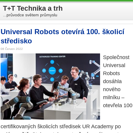
T+T Technika a trh
...průvodce světem průmyslu
Universal Robots otevírá 100. školicí
středisko
08 Červen 2022
Společnost
Universal
Robots
dosáhla
nového
milníku –
otevřela 100
certifikovaných školicích středisek UR Academy po