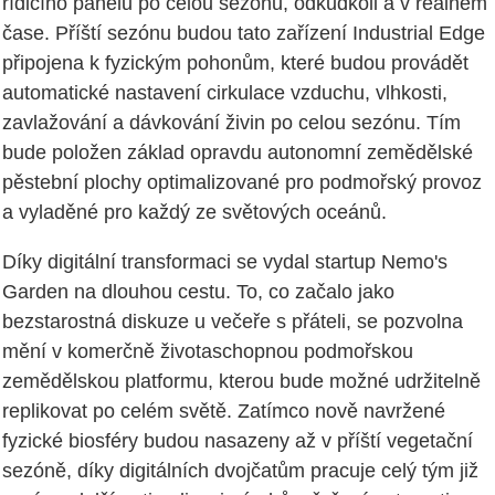
řídicího panelu po celou sezónu, odkudkoli a v reálném
čase. Příští sezónu budou tato zařízení Industrial Edge
připojena k fyzickým pohonům, které budou provádět
automatické nastavení cirkulace vzduchu, vlhkosti,
zavlažování a dávkování živin po celou sezónu. Tím
bude položen základ opravdu autonomní zemědělské
pěstební plochy optimalizované pro podmořský provoz
a vyladěné pro každý ze světových oceánů.
Díky digitální transformaci se vydal startup Nemo's
Garden na dlouhou cestu. To, co začalo jako
bezstarostná diskuze u večeře s přáteli, se pozvolna
mění v komerčně životaschopnou podmořskou
zemědělskou platformu, kterou bude možné udržitelně
replikovat po celém světě. Zatímco nově navržené
fyzické biosféry budou nasazeny až v příští vegetační
sezóně, díky digitálních dvojčatům pracuje celý tým již