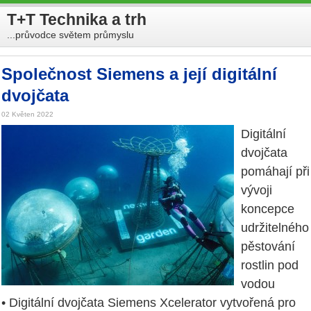
T+T Technika a trh
...průvodce světem průmyslu
Společnost Siemens a její digitální
dvojčata
02 Květen 2022
Digitální
dvojčata
pomáhají při
vývoji
koncepce
udržitelného
pěstování
rostlin pod
vodou
• Digitální dvojčata Siemens Xcelerator vytvořená pro