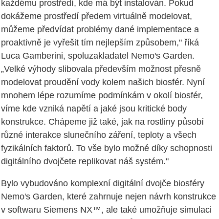
každému prostředí, kde má být instalován. Pokud
dokážeme prostředí předem virtuálně modelovat,
můžeme předvídat problémy dané implementace a
proaktivně je vyřešit tím nejlepším způsobem," říká
Luca Gamberini, spoluzakladatel Nemo's Garden.
„Velké výhody slibovala především možnost přesně
modelovat proudění vody kolem našich biosfér. Nyní
mnohem lépe rozumíme podmínkám v okolí biosfér,
víme kde vzniká napětí a jaké jsou kritické body
konstrukce. Chápeme již také, jak na rostliny působí
různé interakce slunečního záření, teploty a všech
fyzikálních faktorů. To vše bylo možné díky schopnosti
digitálního dvojčete replikovat náš systém."
Bylo vybudováno komplexní digitální dvojče biosféry
Nemo's Garden, které zahrnuje nejen návrh konstrukce
v softwaru Siemens NX™, ale také umožňuje simulaci