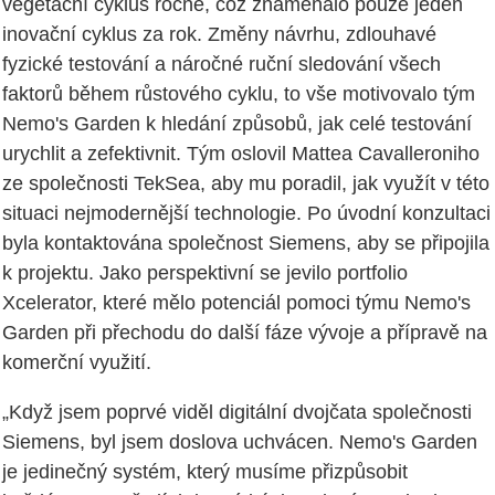
vegetační cyklus ročně, což znamenalo pouze jeden
inovační cyklus za rok. Změny návrhu, zdlouhavé
fyzické testování a náročné ruční sledování všech
faktorů během růstového cyklu, to vše motivovalo tým
Nemo's Garden k hledání způsobů, jak celé testování
urychlit a zefektivnit. Tým oslovil Mattea Cavalleroniho
ze společnosti TekSea, aby mu poradil, jak využít v této
situaci nejmodernější technologie. Po úvodní konzultaci
byla kontaktována společnost Siemens, aby se připojila
k projektu. Jako perspektivní se jevilo portfolio
Xcelerator, které mělo potenciál pomoci týmu Nemo's
Garden při přechodu do další fáze vývoje a přípravě na
komerční využití.
„Když jsem poprvé viděl digitální dvojčata společnosti
Siemens, byl jsem doslova uchvácen. Nemo's Garden
je jedinečný systém, který musíme přizpůsobit