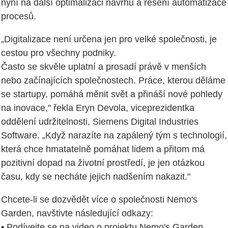
nyní na další optimalizaci návrhů a řešení automatizace
procesů.
„Digitalizace není určena jen pro velké společnosti, je
cestou pro všechny podniky.
Často se skvěle uplatní a prosadí právě v menších
nebo začínajících společnostech. Práce, kterou děláme
se startupy, pomáhá měnit svět a přináší nové pohledy
na inovace," řekla Eryn Devola, viceprezidentka
oddělení udržitelnosti, Siemens Digital Industries
Software. „Když narazíte na zapálený tým s technologií,
která chce hmatatelně pomáhat lidem a přitom má
pozitivní dopad na životní prostředí, je jen otázkou
času, kdy se necháte jejich nadšením nakazit."
Chcete-li se dozvědět více o společnosti Nemo's
Garden, navštivte následující odkazy:
• Podívejte se na video o projektu Nemo's Garden