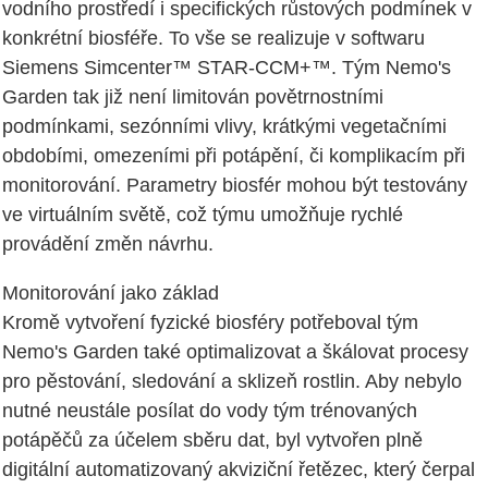
vodního prostředí i specifických růstových podmínek v
konkrétní biosféře. To vše se realizuje v softwaru
Siemens Simcenter™ STAR-CCM+™. Tým Nemo's
Garden tak již není limitován povětrnostními
podmínkami, sezónními vlivy, krátkými vegetačními
obdobími, omezeními při potápění, či komplikacím při
monitorování. Parametry biosfér mohou být testovány
ve virtuálním světě, což týmu umožňuje rychlé
provádění změn návrhu.
Monitorování jako základ
Kromě vytvoření fyzické biosféry potřeboval tým
Nemo's Garden také optimalizovat a škálovat procesy
pro pěstování, sledování a sklizeň rostlin. Aby nebylo
nutné neustále posílat do vody tým trénovaných
potápěčů za účelem sběru dat, byl vytvořen plně
digitální automatizovaný akviziční řetězec, který čerpal