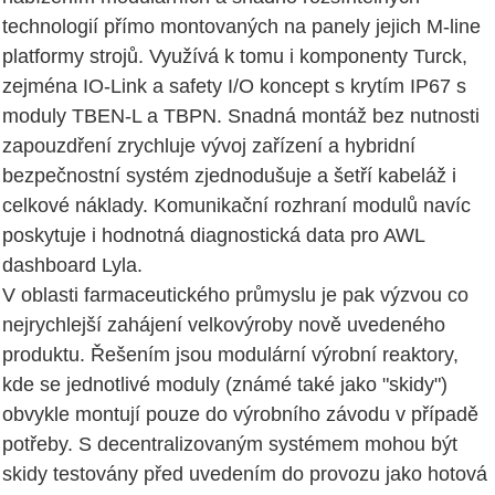
technologií přímo montovaných na panely jejich M-line
platformy strojů. Využívá k tomu i komponenty Turck,
zejména IO-Link a safety I/O koncept s krytím IP67 s
moduly TBEN-L a TBPN. Snadná montáž bez nutnosti
zapouzdření zrychluje vývoj zařízení a hybridní
bezpečnostní systém zjednodušuje a šetří kabeláž i
celkové náklady. Komunikační rozhraní modulů navíc
poskytuje i hodnotná diagnostická data pro AWL
dashboard Lyla.
V oblasti farmaceutického průmyslu je pak výzvou co
nejrychlejší zahájení velkovýroby nově uvedeného
produktu. Řešením jsou modulární výrobní reaktory,
kde se jednotlivé moduly (známé také jako "skidy")
obvykle montují pouze do výrobního závodu v případě
potřeby. S decentralizovaným systémem mohou být
skidy testovány před uvedením do provozu jako hotová