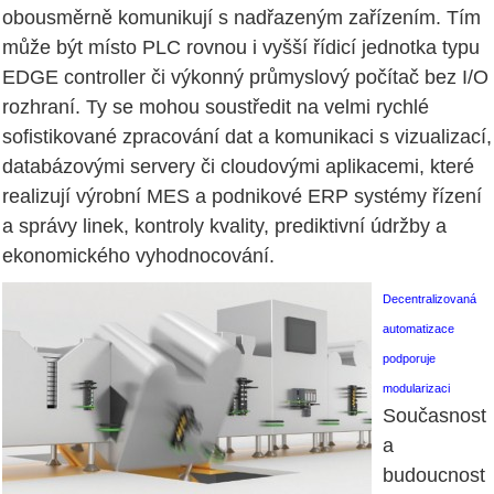
obousměrně komunikují s nadřazeným zařízením. Tím
může být místo PLC rovnou i vyšší řídicí jednotka typu
EDGE controller či výkonný průmyslový počítač bez I/O
rozhraní. Ty se mohou soustředit na velmi rychlé
sofistikované zpracování dat a komunikaci s vizualizací,
databázovými servery či cloudovými aplikacemi, které
realizují výrobní MES a podnikové ERP systémy řízení
a správy linek, kontroly kvality, prediktivní údržby a
ekonomického vyhodnocování.
Decentralizovaná
automatizace
podporuje
modularizaci
Současnost
tralizovaná
atizace
a
ruje
arizaci
budoucnost