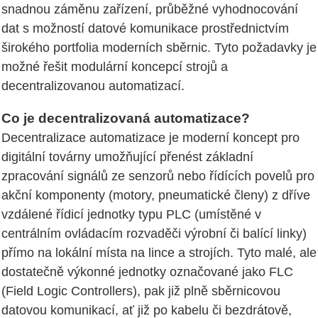
snadnou záměnu zařízení, průběžné vyhodnocování
dat s možností datové komunikace prostřednictvím
širokého portfolia moderních sběrnic. Tyto požadavky je
možné řešit modulární koncepcí strojů a
decentralizovanou automatizací.
Co je decentralizovaná automatizace?
Decentralizace automatizace je moderní koncept pro
digitální továrny umožňující přenést základní
zpracování signálů ze senzorů nebo řídících povelů pro
akční komponenty (motory, pneumatické členy) z dříve
vzdálené řídicí jednotky typu PLC (umístěné v
centrálním ovládacím rozvaděči výrobní či balící linky)
přímo na lokální místa na lince a strojích. Tyto malé, ale
dostatečně výkonné jednotky označované jako FLC
(Field Logic Controllers), pak již plně sběrnicovou
datovou komunikací, ať již po kabelu či bezdrátově,