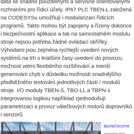
data se snadno použitelnými a servisně orientovanými
rozhraními pro řídicí účely. IP67 PLC TBEN-L založená
na CODESYSu umožňují i modularizaci řídicích
programů. Takto mohou být zapojeny a řízeny dokonce
i bezpečnostní aplikace a tak na samostatném modulu
stroje nejsou potřeba žádné ovládací skříňky.
Výhodami jsou zejména rychlejší uvedení nových
systémů na trh s kratšími časy uvedení do provozu,
možnost velmi flexibilního rozšiřování a menší
generování chyb v důsledku možnosti snadnějšího
předběžného testování jednotlivých částí / modulů
stroje. I/O moduly TBEN-S, TBO-LL a TBPN s
integrovanou logikou například zjednodušují
parametrizaci a provoz válečkových motorů dopravníků
i senzorů.
BEZPEČNOSTNÍ