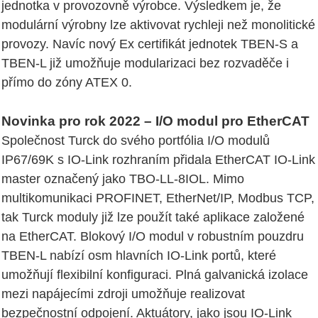
jednotka v provozovně výrobce. Výsledkem je, že
modulární výrobny lze aktivovat rychleji než monolitické
provozy. Navíc nový Ex certifikát jednotek TBEN-S a
TBEN-L již umožňuje modularizaci bez rozvaděče i
přímo do zóny ATEX 0.
Novinka pro rok 2022 – I/O modul pro EtherCAT
Společnost Turck do svého portfólia I/O modulů
IP67/69K s IO-Link rozhraním přidala EtherCAT IO-Link
master označený jako TBO-LL-8IOL. Mimo
multikomunikaci PROFINET, EtherNet/IP, Modbus TCP,
tak Turck moduly již lze použít také aplikace založené
na EtherCAT. Blokový I/O modul v robustním pouzdru
TBEN-L nabízí osm hlavních IO-Link portů, které
umožňují flexibilní konfiguraci. Plná galvanická izolace
mezi napájecími zdroji umožňuje realizovat
bezpečnostní odpojení. Aktuátory, jako jsou IO-Link