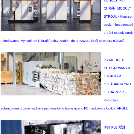
KONCET IP67
CHRÁNÍ MODULY
STROJŮ - Koncept
pasivní bezpečnosti
chrání moduly stroje
u dodavatele. Výsledkem je kratší doba uvedení do provozu a lepší struktura nákladů
I/O MODUL S
INTEGROVANÝM
LOGICKÝM
OVLÁDÁNÍM PRO
LIS NA PAPÍR -
Kontrola a
zobrazování úrovně naplnění papírenského lisu je řízeno I/O modulem s logikou ARGEE
IP67 PLC ŘÍDÍ