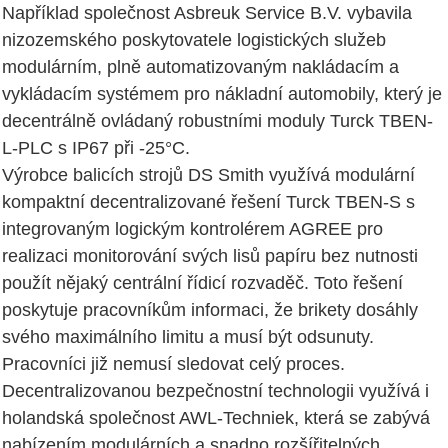
Například společnost Asbreuk Service B.V. vybavila
nizozemského poskytovatele logistických služeb
modulárním, plně automatizovaným nakládacím a
vykládacím systémem pro nákladní automobily, který je
decentrálně ovládaný robustními moduly Turck TBEN-
L-PLC s IP67 při -25°C.
Výrobce balicích strojů DS Smith využívá modulární
kompaktní decentralizované řešení Turck TBEN-S s
integrovaným logickým kontrolérem AGREE pro
realizaci monitorování svých lisů papíru bez nutnosti
použít nějaký centrální řídicí rozvaděč. Toto řešení
poskytuje pracovníkům informaci, že brikety dosáhly
svého maximálního limitu a musí být odsunuty.
Pracovníci již nemusí sledovat celý proces.
Decentralizovanou bezpečnostní technologii využívá i
holandská společnost AWL-Techniek, která se zabývá
nabízením modulárních a snadno rozšířitelných