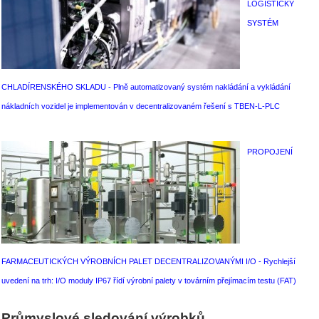
LOGISTICKÝ
SYSTÉM
CHLADÍRENSKÉHO SKLADU - Plně automatizovaný systém nakládání a vykládání
nákladních vozidel je implementován v decentralizovaném řešení s TBEN-L-PLC
PROPOJENÍ
FARMACEUTICKÝCH VÝROBNÍCH PALET DECENTRALIZOVANÝMI I/O - Rychlejší
uvedení na trh: I/O moduly IP67 řídí výrobní palety v továrním přejímacím testu (FAT)
Průmyslové sledování výrobků